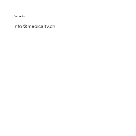
Contacts
info@medicaltv.ch
+41 (0) 91 646 4336
Position
Viale Villa Forsta 36
CH-6850 Mendrisiotto
Suivez-nous sur les réseaux sociaux