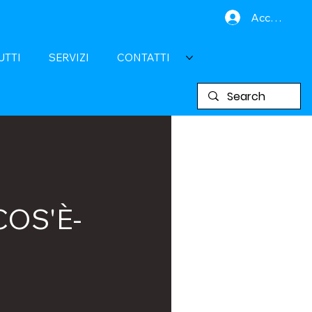
Accedi
UTTI
SERVIZI
CONTATTI
COS'È-