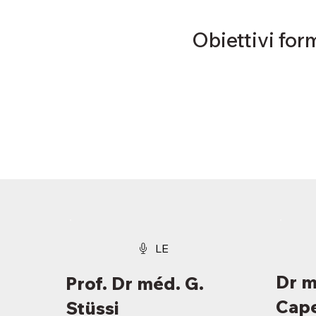
Obiettivi for
LE
Dr m
Prof. Dr méd. G.
Cape
Stüssi