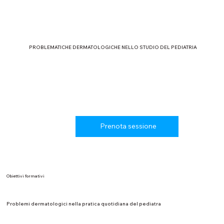
PROBLEMATICHE DERMATOLOGICHE NELLO STUDIO DEL PEDIATRIA
Prenota sessione
Obiettivi formativi
Problemi dermatologici nella pratica quotidiana del pediatra